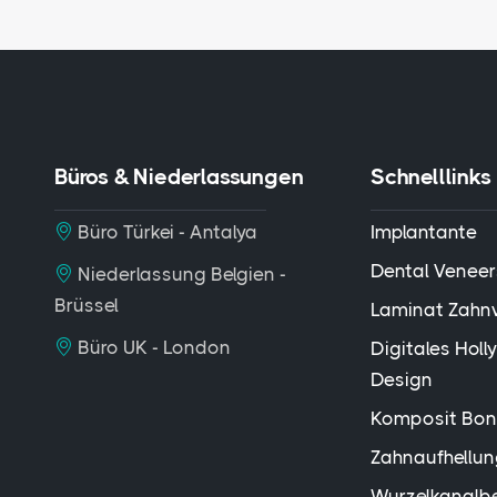
Büros & Niederlassungen
Schnelllinks
Büro Türkei - Antalya
Implantante
Dental Veneer
Niederlassung Belgien -
Brüssel
Laminat Zahn
Büro UK - London
Digitales Hol
Design
Komposit Bon
Zahnaufhellu
Wurzelkanalb