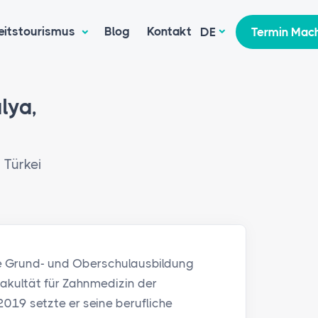
eitstourismus
Blog
Kontakt
DE
Termin Mac
lya,
 Türkei
ine Grund- und Oberschulausbildung
 Fakultät für Zahnmedizin der
19 setzte er seine berufliche