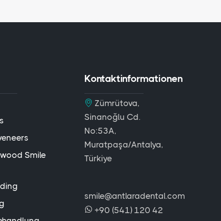
Kontaktinformationen
Zümrütova,
Sinanoğlu Cd.
s
No:53A,
veneers
Muratpaşa/Antalya,
lywood Smile
Türkiye
ding
smile@antlaradental.com
ng
+90 (541) 120 42
ehandlung