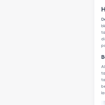
H
D
b
t
d
pa
B
Al
t
t
b
l