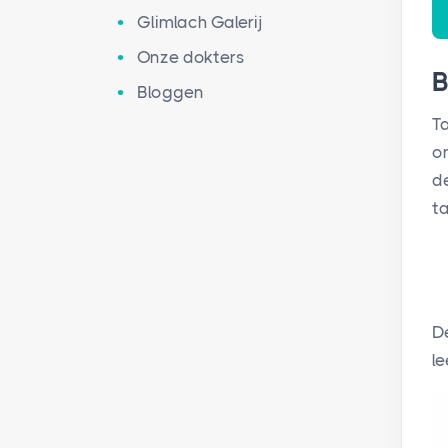
Glimlach Galerij
Onze dokters
B
Bloggen
T
o
d
t
D
le