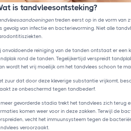
at is tandvleesontsteking?
andvleesaandoeningen
treden eerst op in de vorm van z
ls gevolg van infectie en bacterievorming. Niet alle tan
arodontitisziekten.
ij onvoldoende reiniging van de tanden ontstaat er een k
ndplak rond de tanden. Tegelijkertijd verspreidt tandplak
an wordt het vrij moeilijk om het tandvlees schoon te ma
et zuur dat door deze kleverige substantie vrijkomt, be
aakt ze onbeschermd tegen tandbederf.
 meer gevorderde stadia trekt het tandvlees zich terug e
ormaties komen weer voor in deze zakken. Terwijl de bact
erspreiden, vecht het immuunsysteem tegen de bacteriën,
andvlees veroorzaakt.