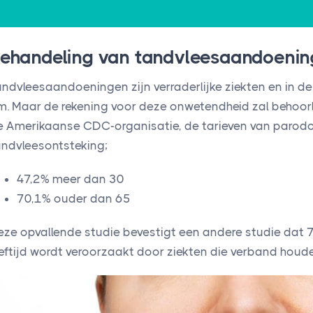
ehandeling van tandvleesaandoening
andvleesaandoeningen zijn verraderlijke ziekten en in de
m. Maar de rekening voor deze onwetendheid zal behoorli
e Amerikaanse CDC-organisatie, de tarieven van parodo
andvleesontsteking;
47,2% meer dan 30
70,1% ouder dan 65
eze opvallende studie bevestigt een andere studie dat 7
eftijd wordt veroorzaakt door ziekten die verband houden