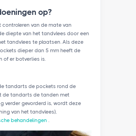
doeningen op?
t controleren van de mate van
de diepte van het tandvlees door een
et tandvlees te plaatsen. Als deze
 pockets dieper dan 5 mm heeft de
f er botverlies is.
;
t de tandarts de pockets rond de
igt de tandarts de tanden met
g verder gevorderd is, wordt deze
ing van het tandvlees),
sche behandelingen
.