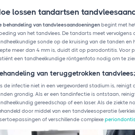
oe lossen tandartsen tandvleesaan
e behandeling van tandvleesaandoeningen
begint met he
loeding van het tandvlees. De tandarts meet vervolgens 
andheelkundige sonde op de kruising van de tanden en h
iepte meer dan 4 mm is, duidt dit op parodontitis. Voor
tiënt een tandheelkundige röntgenfoto nodig om te zien o
ehandeling van teruggetrokken tandvlees
s de infectie niet in een vergevorderd stadium is, reinig
anden grondig. Als er een tandinfectie is ontstaan, rein
andheelkundig gereedschap of een laser. Als de ziekte no
ehandeld door middel van een tandvleesoperatie (verklein
asertoepassingen of verschillende complexe
periondonti