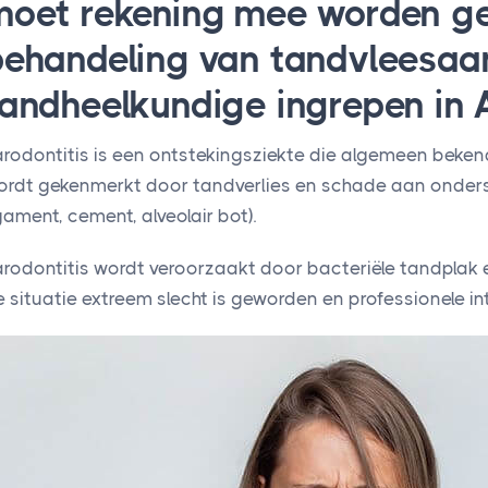
moet rekening mee worden ge
behandeling van tandvleesaa
andheelkundige ingrepen in A
arodontitis is een ontstekingsziekte die algemeen beken
ordt gekenmerkt door tandverlies en schade aan onder
gament, cement, alveolair bot).
arodontitis wordt veroorzaakt door bacteriële tandplak 
 situatie extreem slecht is geworden en professionele int