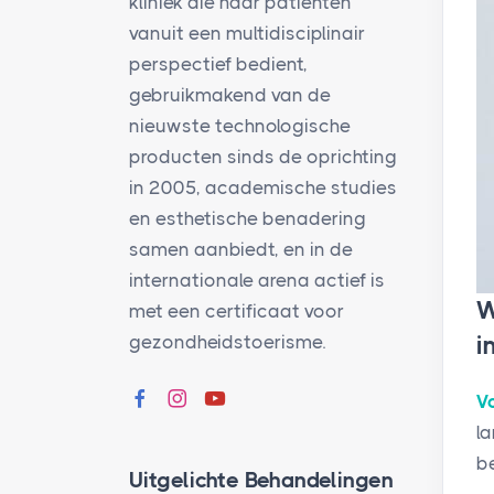
kliniek die haar patiënten
vanuit een multidisciplinair
perspectief bedient,
gebruikmakend van de
nieuwste technologische
producten sinds de oprichting
in 2005, academische studies
en esthetische benadering
samen aanbiedt, en in de
internationale arena actief is
W
met een certificaat voor
gezondheidstoerisme.
i
V
l
b
Uitgelichte Behandelingen