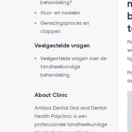
behandeling?
Voor- en nadelen
Genezingsproces en
t
stappen
P
Veelgestelde vragen
w
Veelgestelde vragen over de
li
tandheelkundige
P
behandeling
de
About Clinic
Antlara Dental Oral and Dental
Health Polyclinic is een
professionele tandheelkundige