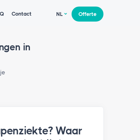
AQ
Contact
NL
Offerte
ngen in
je
apenziekte? Waar