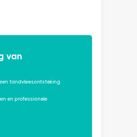
ng van
 een tandvleesontsteking
en en professionele