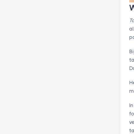
W
T
a
p
B
ta
D
H
m
In
f
v
t