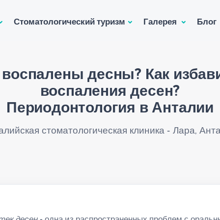
Стоматологический туризм
Галерея
Блог
 воспалены десны? Как избави
воспаления десен?
Периодонтология в Анталии
алийская стоматологическая клиника - Лара, Анта
тек десен
- одна из распространенных проблем с оральн