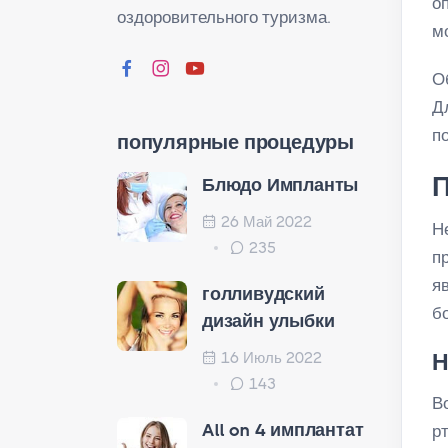
о
оздоровительного туризма.
м
О
Д
п
популярные процедуры
П
Блюдо Импланты
26 Май 2022
Н
235
п
я
голливудский
б
дизайн улыбки
16 Июль 2022
Н
143
В
All on 4 имплантат
р