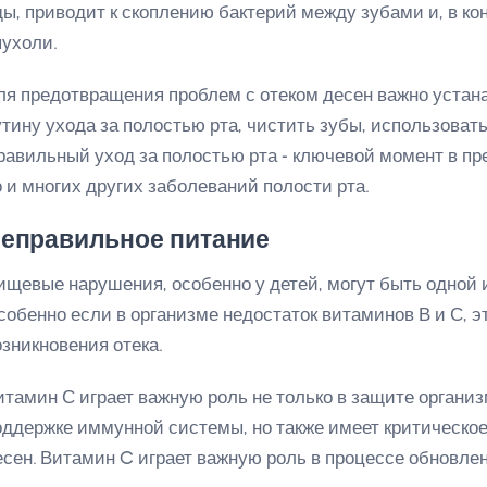
ды, приводит к скоплению бактерий между зубами и, в ко
пухоли.
ля предотвращения проблем с отеком десен важно устан
утину ухода за полостью рта, чистить зубы, использоват
равильный уход за полостью рта - ключевой момент в пр
о и многих других заболеваний полости рта.
еправильное питание
ищевые нарушения, особенно у детей, могут быть одной и
собенно если в организме недостаток витаминов В и С, э
озникновения отека.
итамин С играет важную роль не только в защите органи
оддержке иммунной системы, но также имеет критическое
есен. Витамин C играет важную роль в процессе обновлен