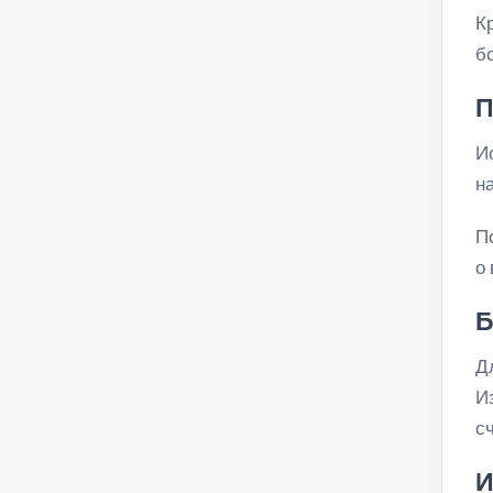
К
б
П
И
н
П
о
Б
Д
И
с
И