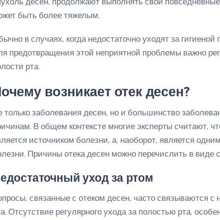
пухоль десен, продолжают выполнять свои повседневные д
ожет быть более тяжелым.
бычно в случаях, когда недостаточно уходят за гигиеной п
ля предотвращения этой неприятной проблемы важно регу
олости рта.
очему возникает отек десен?
е только заболевания десен, но и большинство заболева
ричинам. В общем контексте многие эксперты считают, чт
вляется источником болезни, а, наоборот, является одн
олезни. Причины отека десен можно перечислить в виде 
едостаточный уход за ртом
опросы, связанные с отеком десен, часто связываются с
та. Отсутствие регулярного ухода за полостью рта, особе