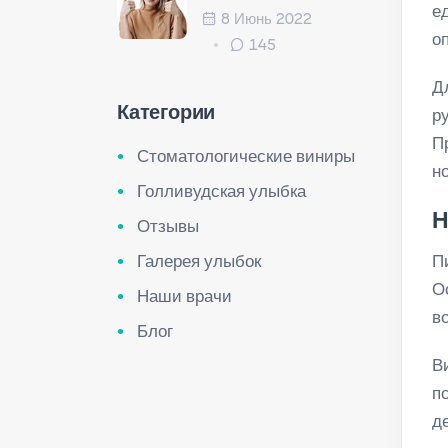
е
8 Июнь 2022
о
145
Д
Категории
р
П
Стоматологические виниры
н
Голливудская улыбка
Н
Отзывы
Галерея улыбок
П
О
Наши врачи
в
Блог
В
п
д