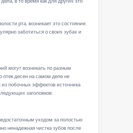
ела, в то время как для других это
олости рта, возникает это состояние.
лярно заботиться о своих зубах и
ний могут возникать по разным
о отек десен на самом деле не
им из побочных эффектов источника
следующих заголовков:
 недостаточным уходом за полостью
нно ненадежная чистка зубов после