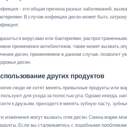
нфекция - это общая причина разных заболеваний, вызв
актериями. В случае инфекции десен может быть затронут
нфекция.
аразиться вирусами или бактериями, распространенными
ровне применения антибиотиков, также может вызвать оп
ечение десен, применяемое в данном случае, позволит у
доровье десен.
спользование других продуктов
ногие люди не хотят менять привычные продукты или мар
спользуют для ухода за полостью рта. Однако иногда, на
изите к друзьям, приходится менять зубную пасту, зубны
ти изменения могут вызвать отек десен. Смена марки мо
родукты. Если вы сталкиваетесь с подобными проблемами