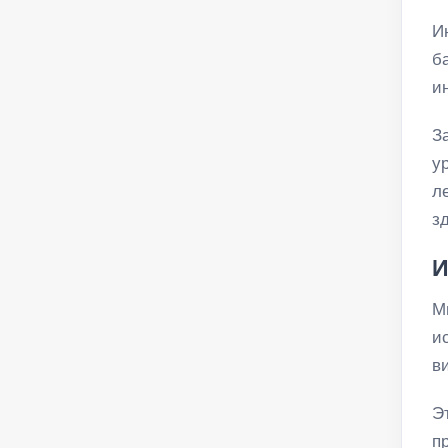
И
б
и
З
у
л
з
И
М
и
в
Э
п