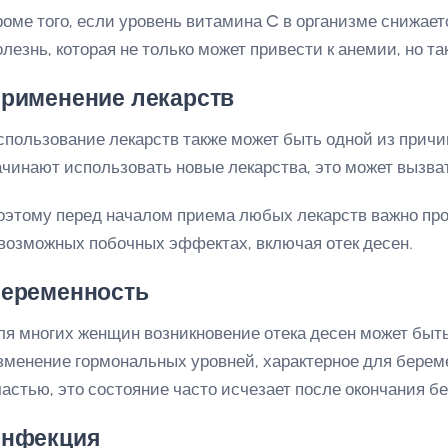
роме того, если уровень витамина C в организме снижает
олезнь, которая не только может привести к анемии, но т
рименение лекарств
спользование лекарств также может быть одной из причин 
ачинают использовать новые лекарства, это может вызват
оэтому перед началом приема любых лекарств важно про
 возможных побочных эффектах, включая отек десен.
еременность
ля многих женщин возникновение отека десен может быть
зменение гормональных уровней, характерное для береме
частью, это состояние часто исчезает после окончания б
нфекция