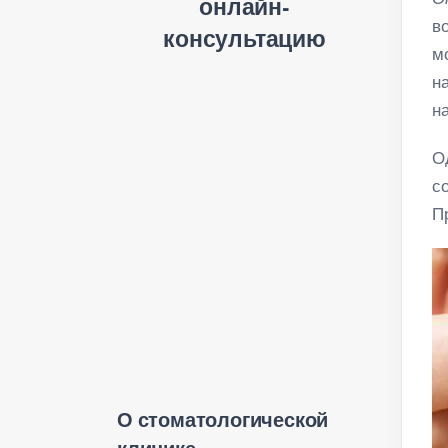
онлайн-
в
консультацию
м
н
н
О
с
П
О стоматологической