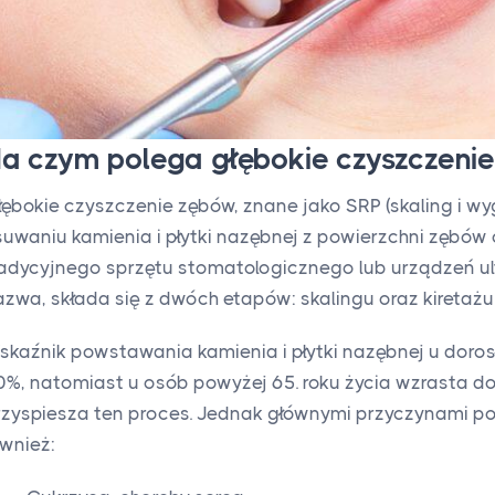
a czym polega głębokie czyszczeni
łębokie czyszczenie zębów, znane jako SRP (skaling i wy
suwaniu kamienia i płytki nazębnej z powierzchni zębó
radycyjnego sprzętu stomatologicznego lub urządzeń ul
azwa, składa się z dwóch etapów: skalingu oraz kiretażu 
skaźnik powstawania kamienia i płytki nazębnej u doros
0%, natomiast u osób powyżej 65. roku życia wzrasta do
rzyspiesza ten proces. Jednak głównymi przyczynami 
ównież: