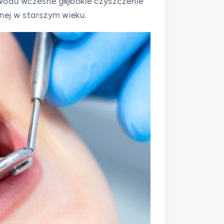
owodu wczesne głębokie czyszczenie
ej w starszym wieku.