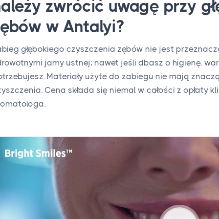
należy zwrócić uwagę przy g
zębów w Antalyi?
abieg głębokiego czyszczenia zębów nie jest przeznacz
drowotnymi jamy ustnej; nawet jeśli dbasz o higienę, war
otrzebujesz. Materiały użyte do zabiegu nie mają znac
zyszczenia. Cena składa się niemal w całości z opłaty k
tomatologa.