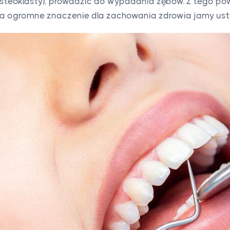
osteoklasty), prowadzić do wypadania zębów. Z tego p
a ogromne znaczenie dla zachowania zdrowia jamy ustn