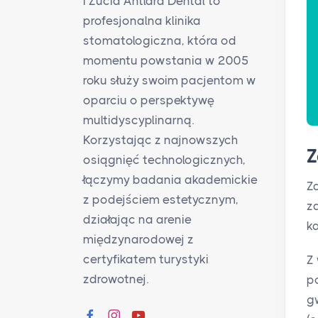
i Żucia Antlara Dental to
profesjonalna klinika
stomatologiczna, która od
momentu powstania w 2005
roku służy swoim pacjentom w
oparciu o perspektywę
multidyscyplinarną.
Korzystając z najnowszych
Z
osiągnięć technologicznych,
łączymy badania akademickie
Z
z podejściem estetycznym,
z
działając na arenie
k
międzynarodowej z
certyfikatem turystyki
Z
zdrowotnej.
p
g