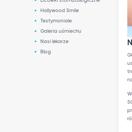
Licówki stomatologiczne
Hollywood Smile
Testymoniale
Galeria uśmiechu
N
Nasi lekarze
Blog
G
u
t
n
W
5
p
r