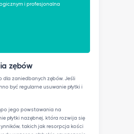
l
ogicznym i profesjonalna
s
c
r
e
e
n
nia zębów
o dla zaniedbanych zębów. Jeśli
nno być regularne usuwanie płytki i
empo jego powstawania na
 płytki nazębnej, która rozwija się
ynników, takich jak resorpcja kości