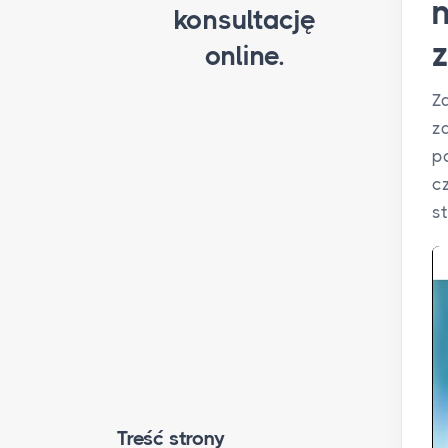
konsultację
online.
Z
z
p
c
s
Treść strony