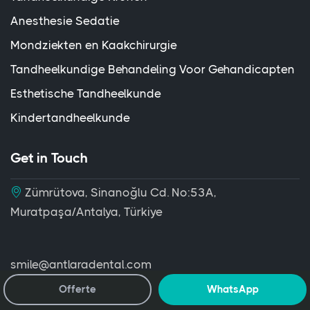
Anesthesie Sedatie
Mondziekten en Kaakchirurgie
Tandheelkundige Behandeling Voor Gehandicapten
Esthetische Tandheelkunde
Kindertandheelkunde
Get in Touch
Zümrütova, Sinanoğlu Cd. No:53A,
Muratpaşa/Antalya, Türkiye
smile@antlaradental.com
+90 (541) 120 42 08
Offerte
WhatsApp
+44 7770 537 469