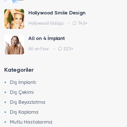
Hollywood Smile Design
Hollywood Gülüşü
743+
All on 4 İmplant
All on Four
223+
Kategoriler
Diş İmplantı
Diş Çekimi
Diş Beyazlatma
Diş Kaplama
Mutlu Hastalarımız