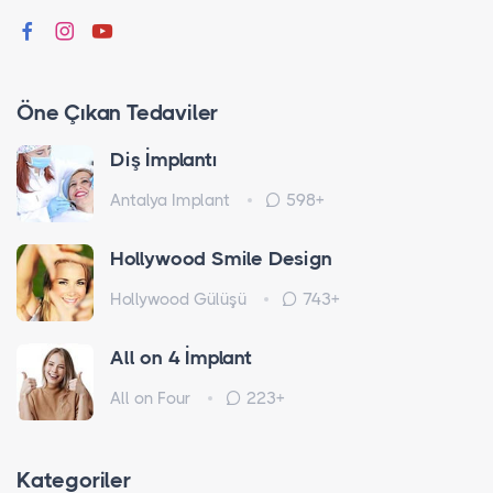
Öne Çıkan Tedaviler
Diş İmplantı
Antalya Implant
598+
Hollywood Smile Design
Hollywood Gülüşü
743+
All on 4 İmplant
All on Four
223+
Kategoriler