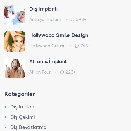
Diş İmplantı
Antalya Implant
598+
Hollywood Smile Design
Hollywood Gülüşü
743+
All on 4 İmplant
All on Four
223+
Kategoriler
Diş İmplantı
Diş Çekimi
Diş Beyazlatma