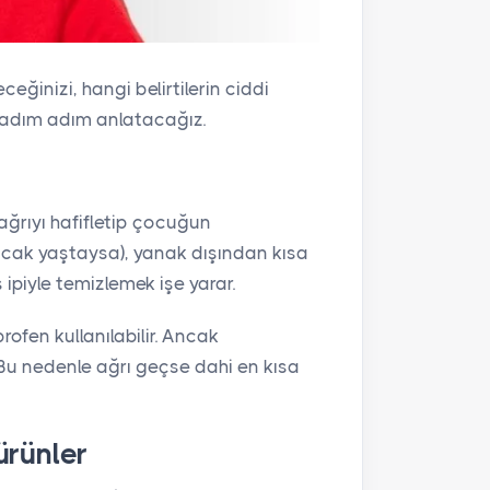
eğinizi, hangi belirtilerin ciddi
u adım adım anlatacağız.
ağrıyı hafifletip çocuğun
yacak yaştaysa), yanak dışından kısa
 ipiyle temizlemek işe yarar.
ofen kullanılabilir. Ancak
r. Bu nedenle ağrı geçse dahi en kısa
ürünler