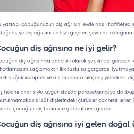
 yazıda, çocuğunuzun diş ağrısını evde nasıl hafifletebilec
duğunu ve diş ağrısını en hızlı geçiren şeyin ne olduğun
ocuğun diş ağrısına ne iyi gelir?
cuğun diş ağrısında öncelikli olarak yapılması gereken, 
ahatlamasını sağlamaktır. Ilık tuzlu su gargarası (yutma
reli soğuk kompres ve diş aralarına sıkışmış yemekleri diş
ş hekimi önerisiyle, uygun dozda parasetamol ya da ibupr
utulmamalıdır ki süt dişlerindeki çürükler çok hızlı ilerle
ürede çocuğun diş hekimine götürülmesi gerekir.
ocuğun diş ağrısına iyi gelen doğal 