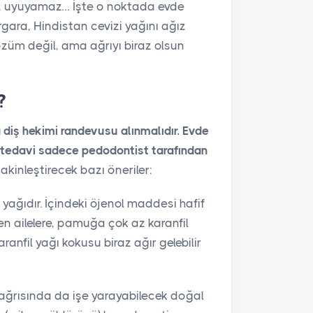
z, uyuyamaz… İşte o noktada evde
rgara, Hindistan cevizi yağını ağız
 çözüm değil, ama ağrıyı biraz olsun
?
 diş hekimi randevusu alınmalıdır. Evde
 tedavi sadece pedodontist tarafından
inleştirecek bazı öneriler:
 yağıdır. İçindeki öjenol maddesi hafif
azen ailelere, pamuğa çok az karanfil
anfil yağı kokusu biraz ağır gelebilir
ş ağrısında da işe yarayabilecek doğal