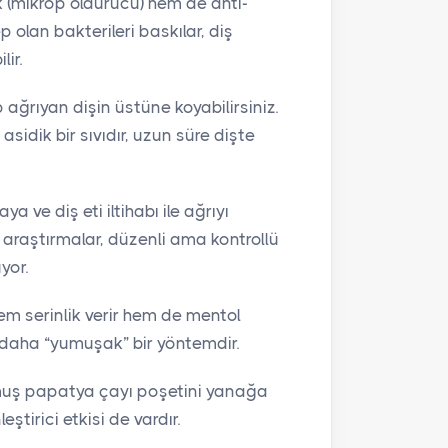
k (mikrop öldürücü) hem de anti-
ep olan bakterileri baskılar, diş
lir.
ağrıyan dişin üstüne koyabilirsiniz.
sidik bir sıvıdır, uzun süre dişte
a ve diş eti iltihabı ile ağrıyı
ı araştırmalar, düzenli ama kontrollü
yor.
em serinlik verir hem de mentol
daha “yumuşak” bir yöntemdir.
ulmuş papatya çayı poşetini yanağa
eştirici etkisi de vardır.