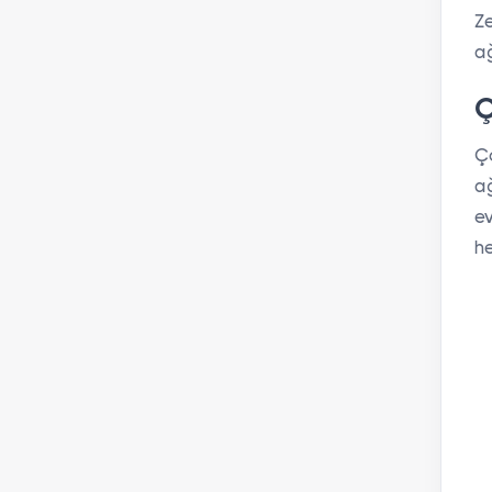
Ze
ağ
Ç
Ç
ağ
ev
he