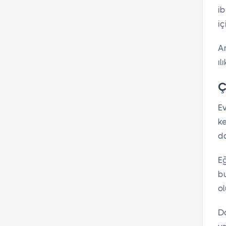
ib
iç
A
ıl
Ç
Ev
ke
d
Eğ
bu
ol
Da