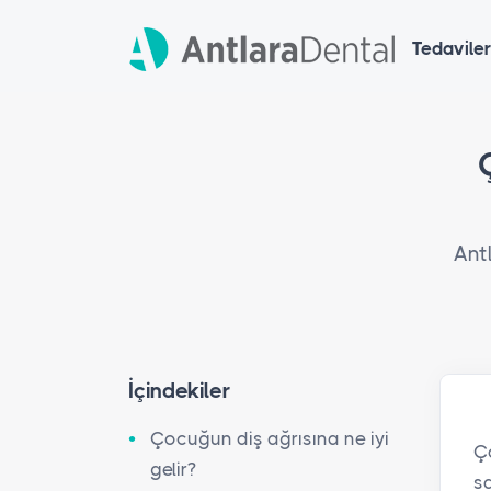
Tedaviler
Antl
İçindekiler
Çocuğun diş ağrısına ne iyi
Ç
gelir?
sa