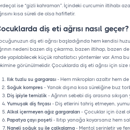
rdeçal ise “gizli kahraman”. İçindeki curcumin iltihabı a
rısını kısa süreli de olsa hafifletir.
ocuklarda diş eti ağrısı nasıl geçer?
ocuğunuzun diş eti ağrısı başladığında hem kendisi huzur
rının nedeni bazen diş çıkarma, bazen iltihap, bazen de di
de yapılabilecek küçük rahatlatıcı yöntemler var. Ama bu
kimine görünülmelidir. Çocuklarda diş eti ağrısı için size
Ilık tuzlu su gargarası
- Hem mikropları azaltır hem de şi
Soğuk kompres
- Yanak dışına kısa süreliğine buz tor
Diş ipiyle temizlik
- Ağrının sebebi diş arasına sıkışan yi
Yumuşak diş fırçası
- Diş etlerini tahriş etmeyen, yumuşa
Alkol içermeyen ağız gargaraları
- Çocuklar için özel ola
Papatya çayı poşeti
- Ilıtıp yanağa koyarsanız hem sakin
Naneli soğuk su ile çalkalama
- Mentol serinletir ve fera