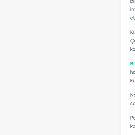
bi
in
et
Ku
Ço
ka
Bi
ha
ku
N
s
Pa
ko