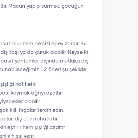
zaltır. Macun yapıp sürmek, çocuğun
suz olur hem de sizi epey zorlar. Bu
ş taşı ya da çürük olabilir. Neyse ki
 basit yöntemler dışında mutlaka diş
 sunabileceğimiz 12 öneri şu şekilde:
şliği hafifletir.
bası koymak ağrıyı azaltır.
yecekler olabilir.
k kıllı fırçalar tercih edin.
nlar, diş etini rahatlatır.
leştirir hem şişliği azaltır.
hlık hissi verir.