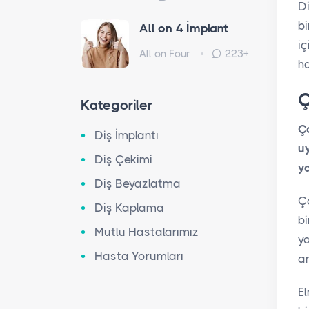
D
bi
All on 4 İmplant
iç
All on Four
223+
ha
Ç
Kategoriler
Ço
Diş İmplantı
u
Diş Çekimi
ya
Diş Beyazlatma
Ço
Diş Kaplama
bi
Mutlu Hastalarımız
ya
Hasta Yorumları
am
El