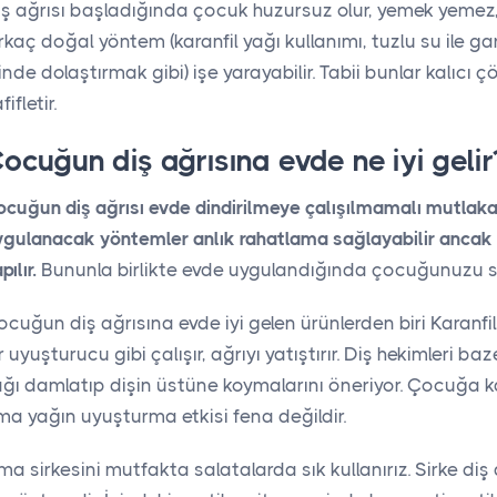
iş ağrısı başladığında çocuk huzursuz olur, yemek yeme
rkaç doğal yöntem (karanfil yağı kullanımı, tuzlu su ile ga
inde dolaştırmak gibi) işe yarayabilir. Tabii bunlar kalıcı
fifletir.
ocuğun diş ağrısına evde ne iyi gelir
cuğun diş ağrısı evde dindirilmeye çalışılmamalı mutlaka
ygulanacak yöntemler anlık rahatlama sağlayabilir ancak
pılır.
Bununla birlikte evde uygulandığında çocuğunuzu sak
cuğun diş ağrısına evde iyi gelen ürünlerden biri Karanfil
r uyuşturucu gibi çalışır, ağrıyı yatıştırır. Diş hekimleri b
ğı damlatıp dişin üstüne koymalarını öneriyor. Çocuğa kar
a yağın uyuşturma etkisi fena değildir.
ma sirkesini mutfakta salatalarda sık kullanırız. Sirke di