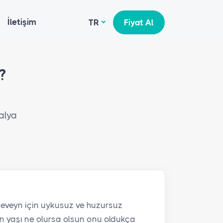
İletişim
TR
Fiyat Al
?
talya
eveyn için uykusuz ve huzursuz
n yaşı ne olursa olsun onu oldukça