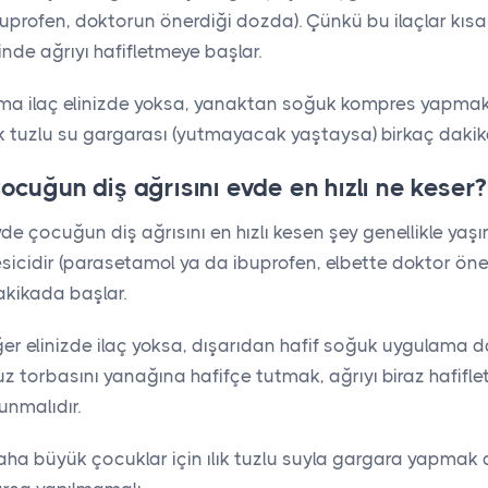
uprofen, doktorun önerdiği dozda). Çünkü bu ilaçlar kısa
inde ağrıyı hafifletmeye başlar.
ma ilaç elinizde yoksa, yanaktan soğuk kompres yapmak
ık tuzlu su gargarası (yutmayacak yaştaysa) birkaç dakika i
ocuğun diş ağrısını evde en hızlı ne keser?
de çocuğun diş ağrısını en hızlı kesen şey genellikle yaş
sicidir (parasetamol ya da ibuprofen, elbette doktor öne
akikada başlar.
er elinizde ilaç yoksa, dışarıdan hafif soğuk uygulama da 
z torbasını yanağına hafifçe tutmak, ağrıyı biraz hafiflet
unmalıdır.
ha büyük çocuklar için ılık tuzlu suyla gargara yapmak d