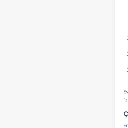
Ev
“z
Ç
E