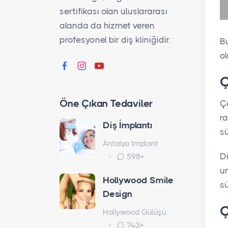
sertifikası olan uluslararası
alanda da hizmet veren
profesyonel bir diş kliniğidir.
Bu
ol
Ç
Öne Çıkan Tedaviler
Ço
r
Diş İmplantı
sü
Antalya Implant
Di
598+
un
Hollywood Smile
s
Design
Ç
Hollywood Gülüşü
743+