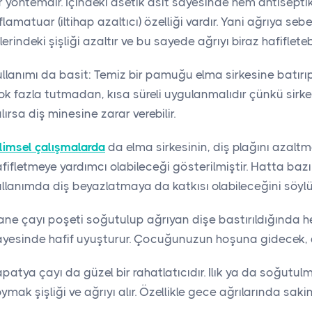
r yöntemdir. İçindeki asetik asit sayesinde hem antisepti
flamatuar (iltihap azaltıcı) özelliği vardır. Yani ağrıya seb
lerindeki şişliği azaltır ve bu sayede ağrıyı biraz hafifletebi
llanımı da basit: Temiz bir pamuğu elma sirkesine batırıp 
k fazla tutmadan, kısa süreli uygulanmalıdır çünkü sirke a
lırsa diş minesine zarar verebilir.
limsel çalışmalarda
da elma sirkesinin, diş plağını azaltmay
fifletmeye yardımcı olabileceği gösterilmiştir. Hatta baz
llanımda diş beyazlatmaya da katkısı olabileceğini söylü
ane çayı poşeti soğutulup ağrıyan dişe bastırıldığında h
ayesinde hafif uyuşturur. Çocuğunuzun hoşuna gidecek, 
patya çayı da güzel bir rahatlatıcıdır. Ilık ya da soğut
ymak şişliği ve ağrıyı alır. Özellikle gece ağrılarında sakinl