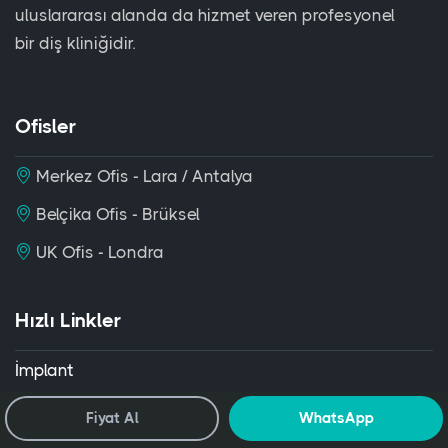
uluslararası alanda da hizmet veren profesyonel
bir diş kliniğidir.
Ofisler
Merkez Ofis - Lara / Antalya
Belçika Ofis - Brüksel
UK Ofis - Londra
Hızlı Linkler
İmplant
Telsiz Ortodonti - Invisalign
Fiyat Al
WhatsApp
All on 4