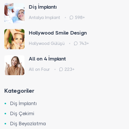
Diş İmplantı
Antalya Implant
598+
Hollywood Smile Design
Hollywood Gülüşü
743+
All on 4 İmplant
All on Four
223+
Kategoriler
Diş İmplantı
Diş Çekimi
Diş Beyazlatma