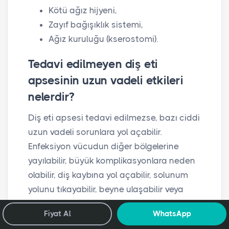
Kötü ağız hijyeni,
Zayıf bağışıklık sistemi,
Ağız kuruluğu (kserostomi).
Tedavi edilmeyen diş eti
apsesinin uzun vadeli etkileri
nelerdir?
Diş eti apsesi tedavi edilmezse, bazı ciddi
uzun vadeli sorunlara yol açabilir.
Enfeksiyon vücudun diğer bölgelerine
yayılabilir, büyük komplikasyonlara neden
olabilir, diş kaybına yol açabilir, solunum
yolunu tıkayabilir, beyne ulaşabilir veya
hatta hayati tehlike oluşturabilir. Ayrıca,
Fiyat Al
WhatsApp
apsenin geri gelme ihtimali her zaman