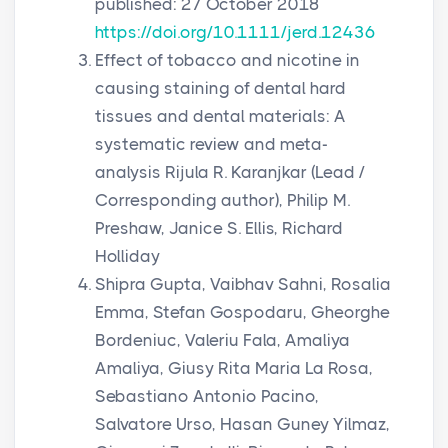
published: 27 October 2018
https://doi.org/10.1111/jerd.12436
Effect of tobacco and nicotine in
causing staining of dental hard
tissues and dental materials: A
systematic review and meta-
analysis Rijula R. Karanjkar (Lead /
Corresponding author), Philip M.
Preshaw, Janice S. Ellis, Richard
Holliday
Shipra Gupta, Vaibhav Sahni, Rosalia
Emma, Stefan Gospodaru, Gheorghe
Bordeniuc, Valeriu Fala, Amaliya
Amaliya, Giusy Rita Maria La Rosa,
Sebastiano Antonio Pacino,
Salvatore Urso, Hasan Guney Yilmaz,