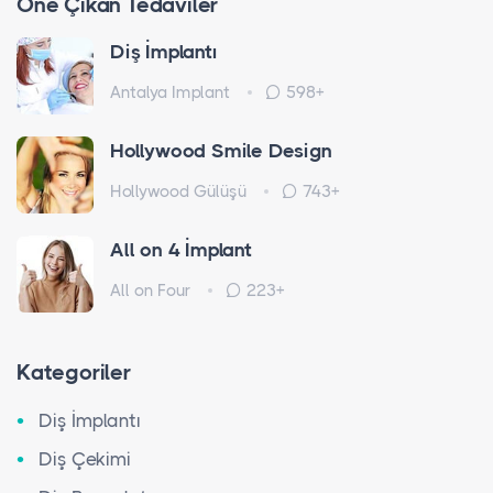
Öne Çıkan Tedaviler
Diş İmplantı
Antalya Implant
598+
Hollywood Smile Design
Hollywood Gülüşü
743+
All on 4 İmplant
All on Four
223+
Kategoriler
Diş İmplantı
Diş Çekimi