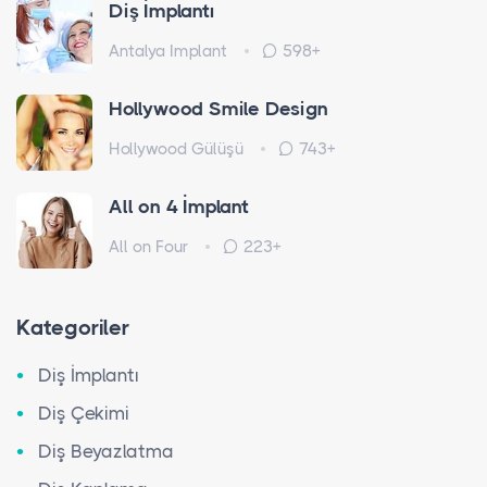
Diş İmplantı
Antalya Implant
598+
Hollywood Smile Design
Hollywood Gülüşü
743+
All on 4 İmplant
All on Four
223+
Kategoriler
Diş İmplantı
Diş Çekimi
Diş Beyazlatma